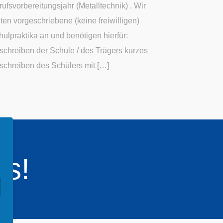
rufsvorbereitungsjahr (Metalltechnik) . Wir
eten vorgeschriebene (keine freiwilligen)
hulpraktika an und benötigen hierfür:
schreiben der Schule / des Trägers kurzes
schreiben des Schülers mit […]
ns!