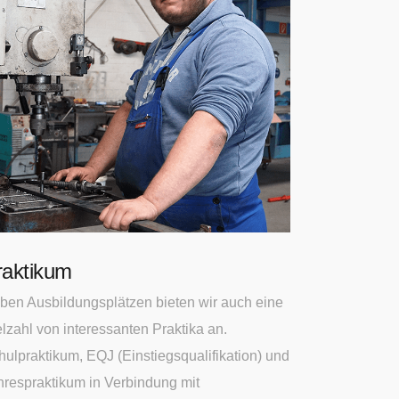
raktikum
ben Ausbildungsplätzen bieten wir auch eine
elzahl von interessanten Praktika an.
hulpraktikum, EQJ (Einstiegsqualifikation) und
hrespraktikum in Verbindung mit