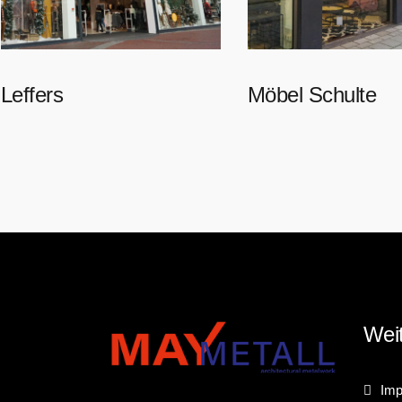
Leffers
Möbel Schulte
Weit
Im