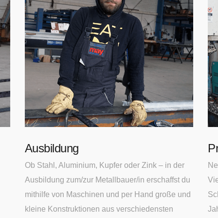
Ausbildung
P
Ob Stahl, Aluminium, Kupfer oder Zink – in der
Ne
Ausbildung zum/zur Metallbauer/in erschaffst du
Vi
mithilfe von Maschinen und per Hand große und
Sc
kleine Konstruktionen aus verschiedensten
Ja