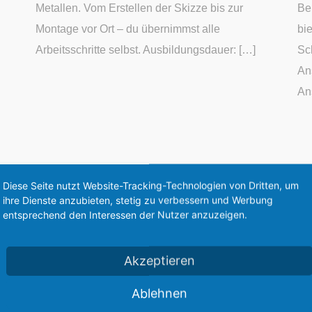
Metallen. Vom Erstellen der Skizze bis zur
Be
Montage vor Ort – du übernimmst alle
bi
Arbeitsschritte selbst. Ausbildungsdauer: […]
Sc
An
An
Diese Seite nutzt Website-Tracking-Technologien von Dritten, um
ihre Dienste anzubieten, stetig zu verbessern und Werbung
entsprechend den Interessen der Nutzer anzuzeigen.
ntaktieren Sie u
Akzeptieren
Ablehnen