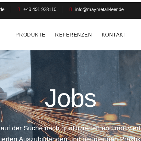
de
+49 491 928110
info@maymetall-leer.de
PRODUKTE
REFERENZEN
KONTAKT
Jobs
auf der Suche nach qualifizierten und motiviert
ierten Auszubildenden und neugierigen Praktik