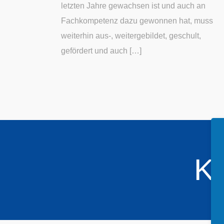
letzten Jahre gewachsen ist und auch an
Fachkompetenz dazu gewonnen hat, muss
weiterhin aus-, weitergebildet, geschult,
gefördert und auch […]
Ko