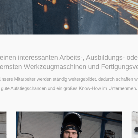
 einen interessanten Arbeits-, Ausbildungs- ode
ernsten Werkzeugmaschinen und Fertigungsve
Unsere Mitarbeiter werden ständig weitergebildet, dadurch schaffen wi
gute Aufstiegschancen und ein großes Know-How im Unternehmen.