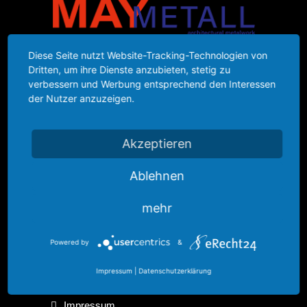
Diese Seite nutzt Website-Tracking-Technologien von
Dritten, um ihre Dienste anzubieten, stetig zu
Überzeugen Sie sich von unserer Qualität und
verbessern und Werbung entsprechend den Interessen
Leistungsfähigkeit im Bereich Stahlbau /
der Nutzer anzuzeigen.
Metallbau.
Wenn Sie mehr Informationen wünschen, sind
Akzeptieren
Sie herzlich eingeladen, sich mit uns in
Ablehnen
Verbindung zu setzen.
mehr
Powered by
&
Weitere Informationen
Impressum
|
Datenschutzerklärung
Impressum