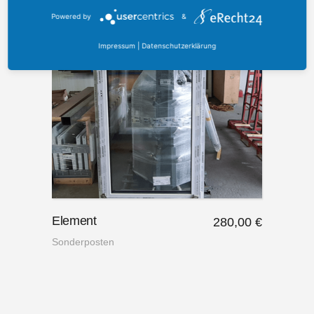
New
Powered by
&
Impressum
|
Datenschutzerklärung
Element
280,00
€
Sonderposten