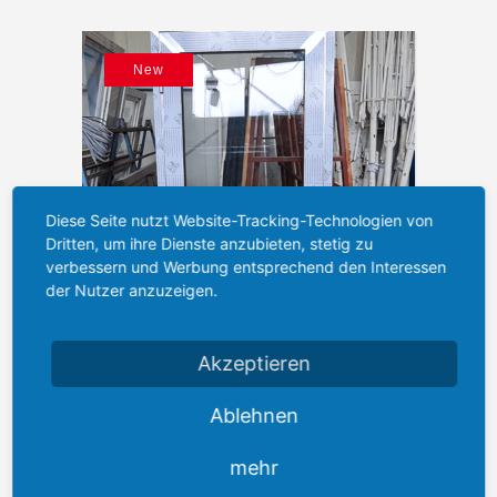
New
Diese Seite nutzt Website-Tracking-Technologien von
Dritten, um ihre Dienste anzubieten, stetig zu
verbessern und Werbung entsprechend den Interessen
der Nutzer anzuzeigen.
Akzeptieren
Aluminiumtür
450,00
€
Ablehnen
Sonderposten
mehr