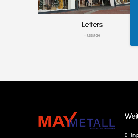
Leffers
Fassade
Weit
Im